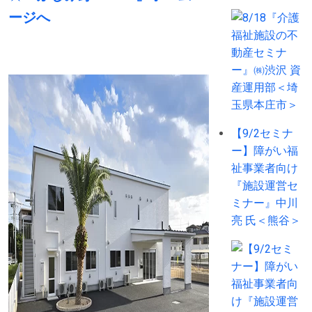
ージへ
【9/2セミナ
ー】障がい福
祉事業者向け
『施設運営セ
ミナー』中川
亮 氏＜熊谷＞