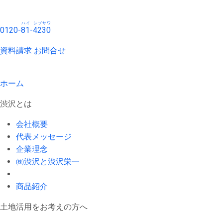
ハイ
シブサワ
0120-
81
-
4230
資料請求
お問合せ
ホーム
渋沢とは
会社概要
代表メッセージ
企業理念
㈱渋沢と渋沢栄一
商品紹介
土地活用をお考えの方へ