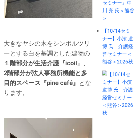
【10/14セミ
ナー】小濱 道
大きなヤシの木をシンボルツリ
博 氏 介護経
ーとする白を基調とした建物の
営セミナー＜
熊谷＞2026秋
１階部分が生活介護『icoil
』、
2階部分が法人事務所機能と多
目的スペース『pine café』
とな
ります。