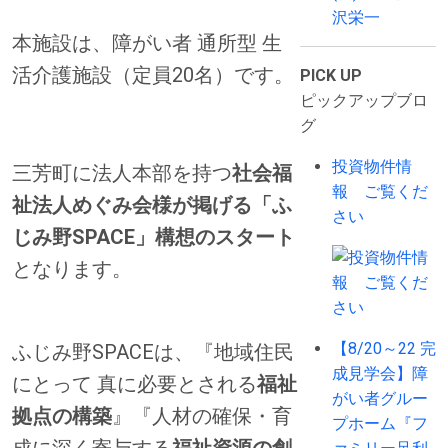
沢栄一
本施設は、障がい者 通所型 生
活介護施設（定員20名）です。
PICK UP
ピックアップブロ
グ
投資物件情
三芳町に法人本部を持つ
社会福
報 ご覧くだ
祉法人めぐみ会様が掲げる「ふ
さい
じみ野SPACE」構想のスタート
となります。
【8/20～22 完
ふじみ野SPACEは、『地域住民
成見学会】障
にとって 真に必要とされる
福祉
がい者グルー
拠点の構築
』『人材の確保・育
プホーム『フ