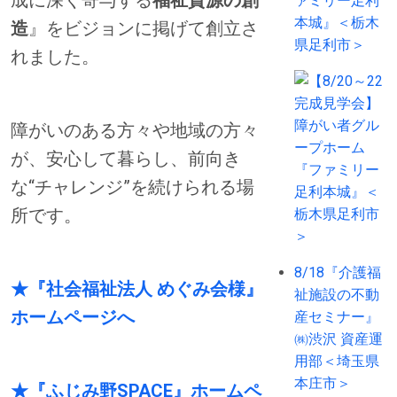
成に深く寄与する
福祉資源の創
ァミリー足利
本城』＜栃木
造
』をビジョンに掲げて創立さ
県足利市＞
れました。
障がいのある方々や地域の方々
が、安心して暮らし、前向き
な“チャレンジ”を続けられる場
所です。
8/18『介護福
★『社会福祉法人 めぐみ会様』
祉施設の不動
ホームページへ
産セミナー』
㈱渋沢 資産運
用部＜埼玉県
本庄市＞
★『ふじみ野SPACE』ホームペ