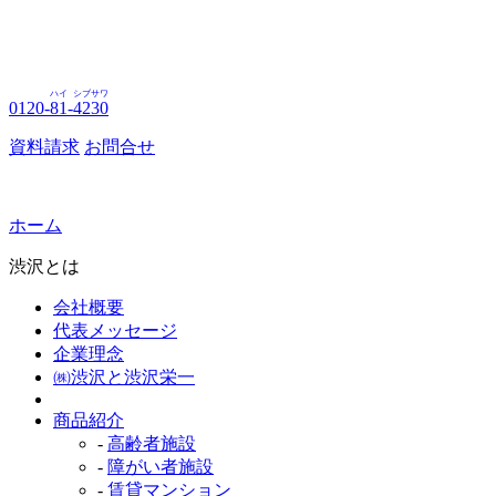
ハイ
シブサワ
0120-
81
-
4230
資料請求
お問合せ
ホーム
渋沢とは
会社概要
代表メッセージ
企業理念
㈱渋沢と渋沢栄一
商品紹介
-
高齢者施設
-
障がい者施設
-
賃貸マンション