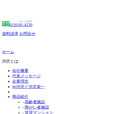
ハイ
シブサワ
0120-
81
-
4230
資料請求
お問合せ
ホーム
渋沢とは
会社概要
代表メッセージ
企業理念
㈱渋沢と渋沢栄一
商品紹介
-
高齢者施設
-
障がい者施設
-
賃貸マンション