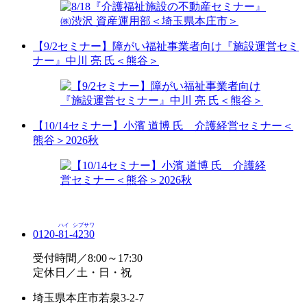
【9/2セミナー】障がい福祉事業者向け『施設運営セミ
ナー』中川 亮 氏＜熊谷＞
【10/14セミナー】小濱 道博 氏 介護経営セミナー＜
熊谷＞2026秋
ハイ
シブサワ
0120-
81
-
4230
受付時間／8:00～17:30
定休日／土・日・祝
埼玉県本庄市若泉3-2-7