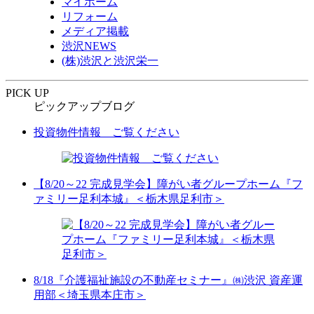
マイホーム
リフォーム
メディア掲載
渋沢NEWS
(株)渋沢と渋沢栄一
PICK UP
ピックアップブログ
投資物件情報 ご覧ください
【8/20～22 完成見学会】障がい者グループホーム『フ
ァミリー足利本城』＜栃木県足利市＞
8/18『介護福祉施設の不動産セミナー』㈱渋沢 資産運
用部＜埼玉県本庄市＞