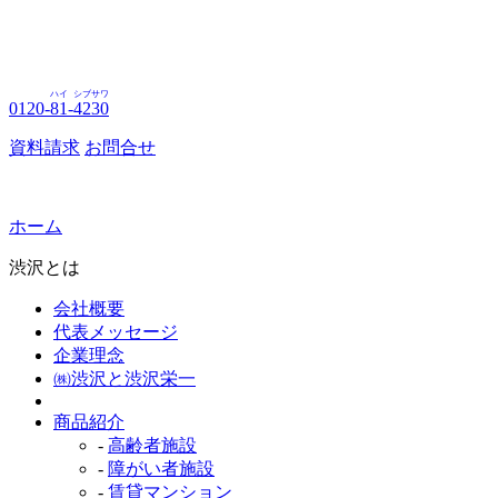
ハイ
シブサワ
0120-
81
-
4230
資料請求
お問合せ
ホーム
渋沢とは
会社概要
代表メッセージ
企業理念
㈱渋沢と渋沢栄一
商品紹介
-
高齢者施設
-
障がい者施設
-
賃貸マンション