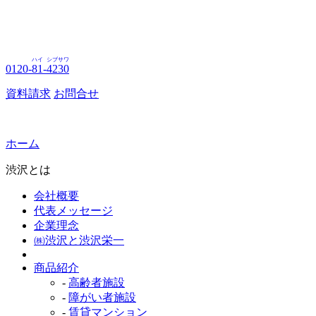
ハイ
シブサワ
0120-
81
-
4230
資料請求
お問合せ
ホーム
渋沢とは
会社概要
代表メッセージ
企業理念
㈱渋沢と渋沢栄一
商品紹介
-
高齢者施設
-
障がい者施設
-
賃貸マンション