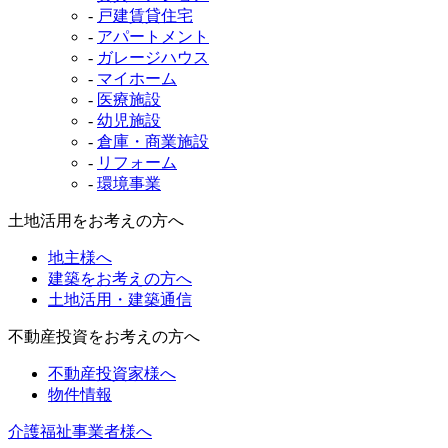
-
戸建賃貸住宅
-
アパートメント
-
ガレージハウス
-
マイホーム
-
医療施設
-
幼児施設
-
倉庫・商業施設
-
リフォーム
-
環境事業
土地活用をお考えの方へ
地主様へ
建築をお考えの方へ
土地活用・建築通信
不動産投資をお考えの方へ
不動産投資家様へ
物件情報
介護福祉事業者様へ