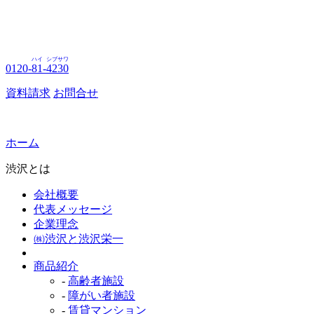
ハイ
シブサワ
0120-
81
-
4230
資料請求
お問合せ
ホーム
渋沢とは
会社概要
代表メッセージ
企業理念
㈱渋沢と渋沢栄一
商品紹介
-
高齢者施設
-
障がい者施設
-
賃貸マンション