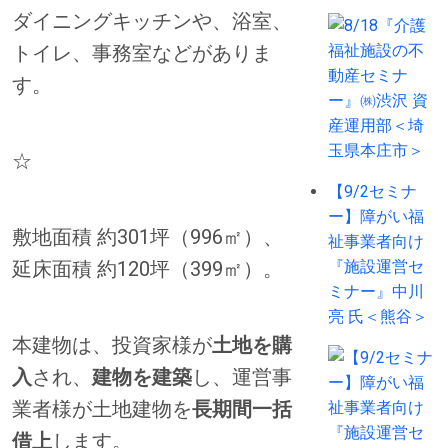
ダイニングキッチンや、浴室、
トイレ、事務室などがありま
す。
☆
【9/2セミナ
ー】障がい福
敷地面積 約301坪（996㎡）、
祉事業者向け
延床面積 約120坪（399㎡）。
『施設運営セ
ミナー』中川
亮 氏＜熊谷＞
本建物は、投資家様が
土地を購
入
され、
建物を建築
し、運営事
業者様が土地建物を
長期間一括
借上
します。