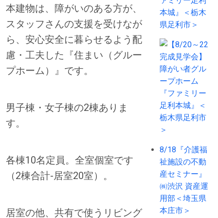
ァミリー足利
本建物は、障がいのある方が、
本城』＜栃木
スタッフさんの支援を受けなが
県足利市＞
ら、安心安全に暮らせるよう配
慮・工夫した『住まい（グルー
プホーム）』です。
男子棟・女子棟の2棟ありま
す。
8/18『介護福
各棟10名定員。全室個室です
祉施設の不動
産セミナー』
（2棟合計-居室20室）。
㈱渋沢 資産運
用部＜埼玉県
本庄市＞
居室の他、共有で使うリビング