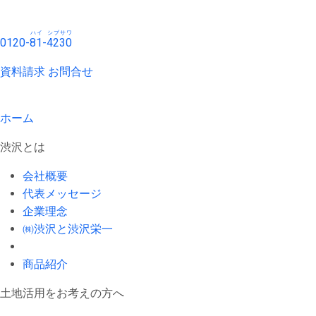
ハイ
シブサワ
0120-
81
-
4230
資料請求
お問合せ
ホーム
渋沢とは
会社概要
代表メッセージ
企業理念
㈱渋沢と渋沢栄一
商品紹介
土地活用をお考えの方へ