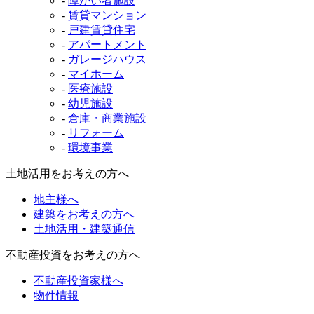
-
障がい者施設
-
賃貸マンション
-
戸建賃貸住宅
-
アパートメント
-
ガレージハウス
-
マイホーム
-
医療施設
-
幼児施設
-
倉庫・商業施設
-
リフォーム
-
環境事業
土地活用をお考えの方へ
地主様へ
建築をお考えの方へ
土地活用・建築通信
不動産投資をお考えの方へ
不動産投資家様へ
物件情報