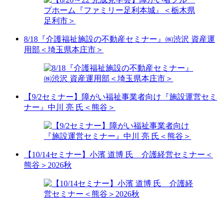
8/18『介護福祉施設の不動産セミナー』㈱渋沢 資産運
用部＜埼玉県本庄市＞
【9/2セミナー】障がい福祉事業者向け『施設運営セミ
ナー』中川 亮 氏＜熊谷＞
【10/14セミナー】小濱 道博 氏 介護経営セミナー＜
熊谷＞2026秋