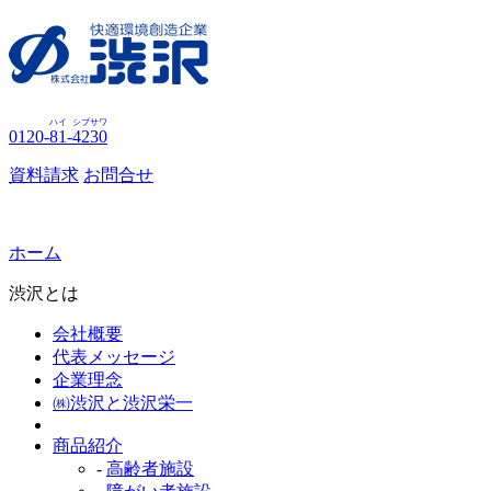
ハイ
シブサワ
0120-
81
-
4230
資料請求
お問合せ
ホーム
渋沢とは
会社概要
代表メッセージ
企業理念
㈱渋沢と渋沢栄一
商品紹介
-
高齢者施設