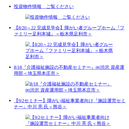
投資物件情報 ご覧ください
【8/20～22 完成見学会】障がい者グループホーム『フ
ァミリー足利本城』＜栃木県足利市＞
8/18『介護福祉施設の不動産セミナー』㈱渋沢 資産運
用部＜埼玉県本庄市＞
【9/2セミナー】障がい福祉事業者向け『施設運営セミ
ナー』中川 亮 氏＜熊谷＞