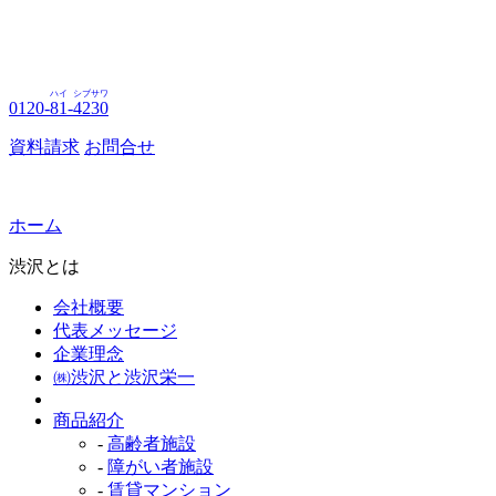
ハイ
シブサワ
0120-
81
-
4230
資料請求
お問合せ
ホーム
渋沢とは
会社概要
代表メッセージ
企業理念
㈱渋沢と渋沢栄一
商品紹介
-
高齢者施設
-
障がい者施設
-
賃貸マンション