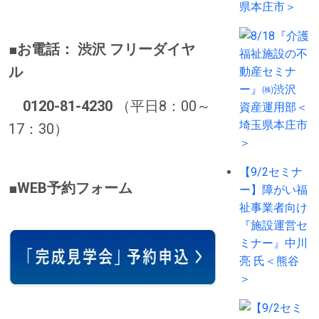
県本庄市＞
■
お電話：
渋沢 フリーダイヤ
ル
0120-81-4230
（平日8：00～
17：30）
【9/2セミナ
■WEB予約フォーム
ー】障がい福
祉事業者向け
『施設運営セ
ミナー』中川
亮 氏＜熊谷
＞