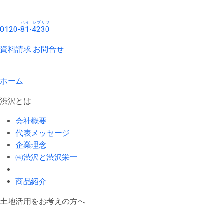
ハイ
シブサワ
0120-
81
-
4230
資料請求
お問合せ
ホーム
渋沢とは
会社概要
代表メッセージ
企業理念
㈱渋沢と渋沢栄一
商品紹介
土地活用をお考えの方へ