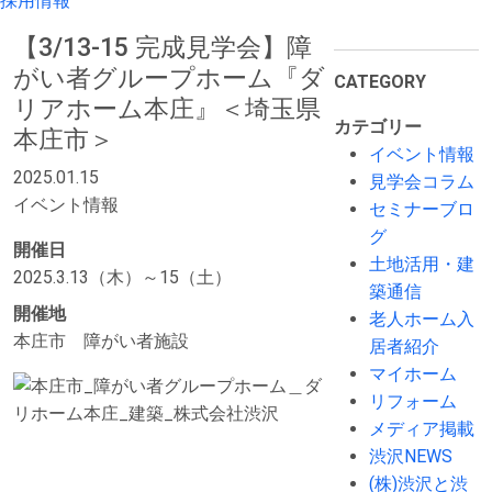
採用情報
【3/13-15 完成見学会】障
がい者グループホーム『ダ
CATEGORY
リアホーム本庄』＜埼玉県
カテゴリー
本庄市＞
イベント情報
2025.01.15
見学会コラム
イベント情報
セミナーブロ
グ
開催日
土地活用・建
2025.3.13（木）～15（土）
築通信
開催地
老人ホーム入
本庄市 障がい者施設
居者紹介
マイホーム
リフォーム
メディア掲載
渋沢NEWS
(株)渋沢と渋