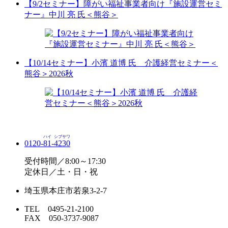
【9/2セミナー】障がい福祉事業者向け『施設運営セミ
ナー』中川 亮 氏＜熊谷＞
【10/14セミナー】小濱 道博 氏 介護経営セミナー＜
熊谷＞2026秋
ハイ
シブサワ
0120-
81
-
4230
受付時間／8:00～17:30
定休日／土・日・祝
埼玉県本庄市若泉3-2-7
TEL 0495-21-2100
FAX 050-3737-9087