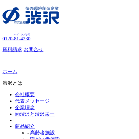
ハイ
シブサワ
0120-
81
-
4230
資料請求
お問合せ
ホーム
渋沢とは
会社概要
代表メッセージ
企業理念
㈱渋沢と渋沢栄一
商品紹介
-
高齢者施設