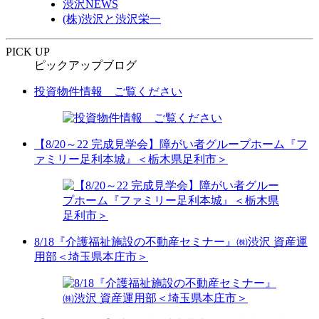
渋沢NEWS
(株)渋沢と渋沢栄一
PICK UP
ピックアップブログ
投資物件情報 ご覧ください
【8/20～22 完成見学会】障がい者グループホーム『フ
ァミリー足利本城』＜栃木県足利市＞
8/18『介護福祉施設の不動産セミナー』㈱渋沢 資産運
用部＜埼玉県本庄市＞