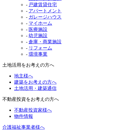
-
戸建賃貸住宅
-
アパートメント
-
ガレージハウス
-
マイホーム
-
医療施設
-
幼児施設
-
倉庫・商業施設
-
リフォーム
-
環境事業
土地活用をお考えの方へ
地主様へ
建築をお考えの方へ
土地活用・建築通信
不動産投資をお考えの方へ
不動産投資家様へ
物件情報
介護福祉事業者様へ