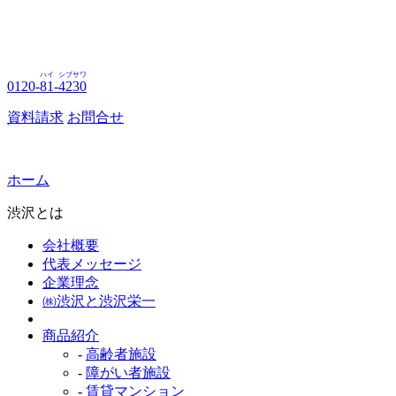
ハイ
シブサワ
0120-
81
-
4230
資料請求
お問合せ
ホーム
渋沢とは
会社概要
代表メッセージ
企業理念
㈱渋沢と渋沢栄一
商品紹介
-
高齢者施設
-
障がい者施設
-
賃貸マンション