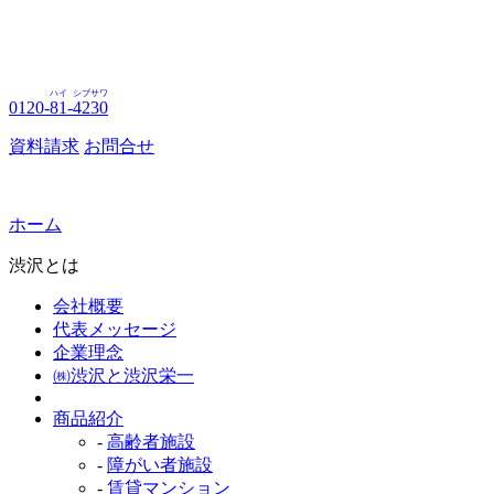
ハイ
シブサワ
0120-
81
-
4230
資料請求
お問合せ
ホーム
渋沢とは
会社概要
代表メッセージ
企業理念
㈱渋沢と渋沢栄一
商品紹介
-
高齢者施設
-
障がい者施設
-
賃貸マンション