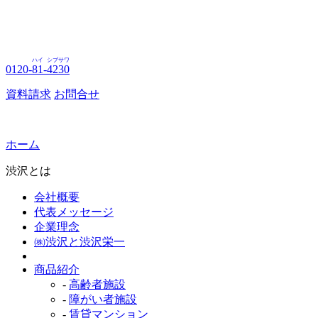
ハイ
シブサワ
0120-
81
-
4230
資料請求
お問合せ
ホーム
渋沢とは
会社概要
代表メッセージ
企業理念
㈱渋沢と渋沢栄一
商品紹介
-
高齢者施設
-
障がい者施設
-
賃貸マンション