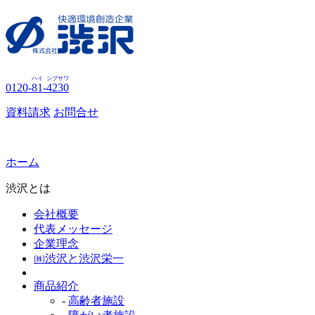
ハイ
シブサワ
0120-
81
-
4230
資料請求
お問合せ
ホーム
渋沢とは
会社概要
代表メッセージ
企業理念
㈱渋沢と渋沢栄一
商品紹介
-
高齢者施設