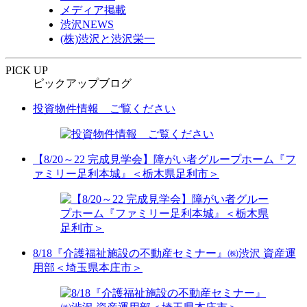
メディア掲載
渋沢NEWS
(株)渋沢と渋沢栄一
PICK UP
ピックアップブログ
投資物件情報 ご覧ください
【8/20～22 完成見学会】障がい者グループホーム『フ
ァミリー足利本城』＜栃木県足利市＞
8/18『介護福祉施設の不動産セミナー』㈱渋沢 資産運
用部＜埼玉県本庄市＞