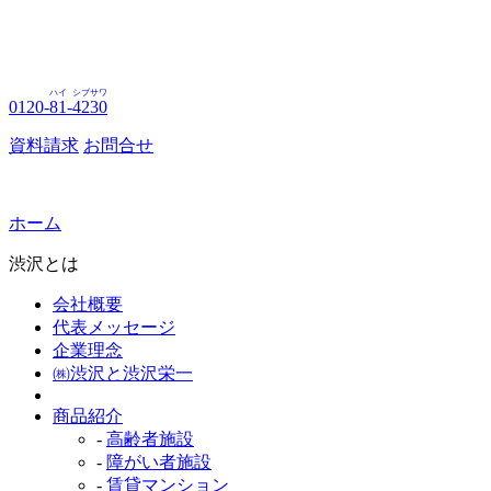
ハイ
シブサワ
0120-
81
-
4230
資料請求
お問合せ
ホーム
渋沢とは
会社概要
代表メッセージ
企業理念
㈱渋沢と渋沢栄一
商品紹介
-
高齢者施設
-
障がい者施設
-
賃貸マンション