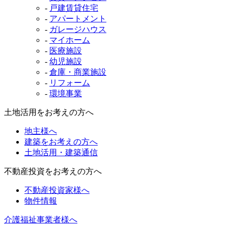
-
戸建賃貸住宅
-
アパートメント
-
ガレージハウス
-
マイホーム
-
医療施設
-
幼児施設
-
倉庫・商業施設
-
リフォーム
-
環境事業
土地活用をお考えの方へ
地主様へ
建築をお考えの方へ
土地活用・建築通信
不動産投資をお考えの方へ
不動産投資家様へ
物件情報
介護福祉事業者様へ