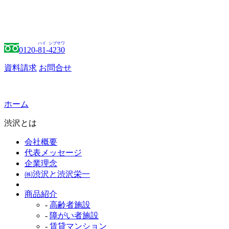
ハイ
シブサワ
0120-
81
-
4230
資料請求
お問合せ
ホーム
渋沢とは
会社概要
代表メッセージ
企業理念
㈱渋沢と渋沢栄一
商品紹介
-
高齢者施設
-
障がい者施設
-
賃貸マンション