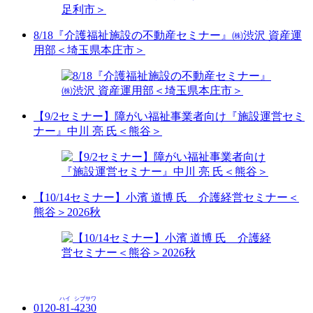
8/18『介護福祉施設の不動産セミナー』㈱渋沢 資産運
用部＜埼玉県本庄市＞
【9/2セミナー】障がい福祉事業者向け『施設運営セミ
ナー』中川 亮 氏＜熊谷＞
【10/14セミナー】小濱 道博 氏 介護経営セミナー＜
熊谷＞2026秋
ハイ
シブサワ
0120-
81
-
4230