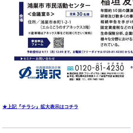
★上記『チラシ』拡大表示はコチラ