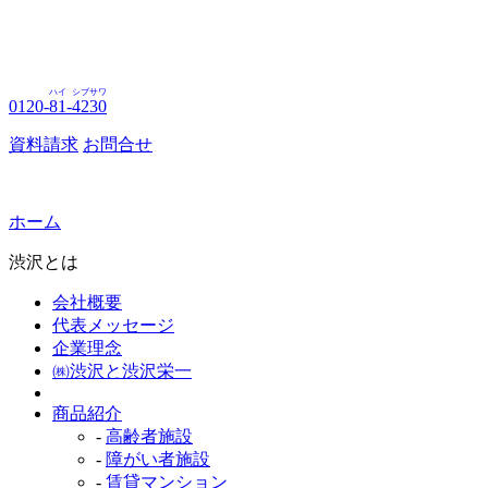
ハイ
シブサワ
0120-
81
-
4230
資料請求
お問合せ
ホーム
渋沢とは
会社概要
代表メッセージ
企業理念
㈱渋沢と渋沢栄一
商品紹介
-
高齢者施設
-
障がい者施設
-
賃貸マンション