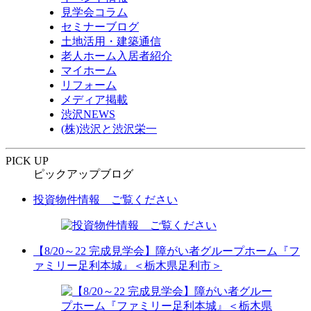
見学会コラム
セミナーブログ
土地活用・建築通信
老人ホーム入居者紹介
マイホーム
リフォーム
メディア掲載
渋沢NEWS
(株)渋沢と渋沢栄一
PICK UP
ピックアップブログ
投資物件情報 ご覧ください
【8/20～22 完成見学会】障がい者グループホーム『フ
ァミリー足利本城』＜栃木県足利市＞