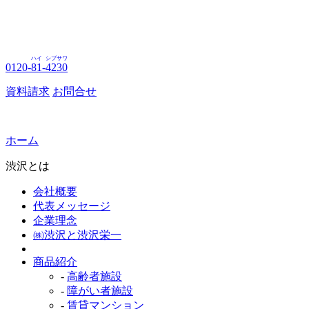
ハイ
シブサワ
0120-
81
-
4230
資料請求
お問合せ
ホーム
渋沢とは
会社概要
代表メッセージ
企業理念
㈱渋沢と渋沢栄一
商品紹介
-
高齢者施設
-
障がい者施設
-
賃貸マンション