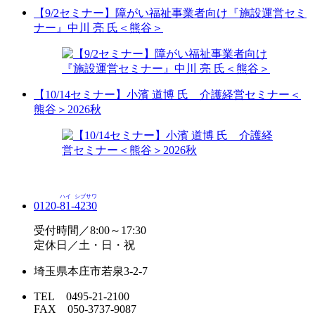
【9/2セミナー】障がい福祉事業者向け『施設運営セミ
ナー』中川 亮 氏＜熊谷＞
【10/14セミナー】小濱 道博 氏 介護経営セミナー＜
熊谷＞2026秋
ハイ
シブサワ
0120-
81
-
4230
受付時間／8:00～17:30
定休日／土・日・祝
埼玉県本庄市若泉3-2-7
TEL 0495-21-2100
FAX 050-3737-9087