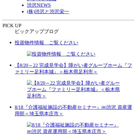
渋沢NEWS
(株)渋沢と渋沢栄一
PICK UP
ピックアップブログ
投資物件情報 ご覧ください
【8/20～22 完成見学会】障がい者グループホーム『フ
ァミリー足利本城』＜栃木県足利市＞
8/18『介護福祉施設の不動産セミナー』㈱渋沢 資産運
用部＜埼玉県本庄市＞