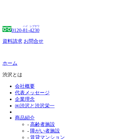
ハイ
シブサワ
0120-
81
-
4230
資料請求
お問合せ
ホーム
渋沢とは
会社概要
代表メッセージ
企業理念
㈱渋沢と渋沢栄一
商品紹介
-
高齢者施設
-
障がい者施設
-
賃貸マンション