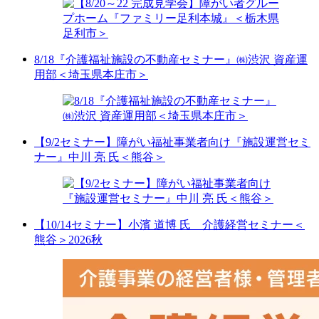
8/18『介護福祉施設の不動産セミナー』㈱渋沢 資産運
用部＜埼玉県本庄市＞
【9/2セミナー】障がい福祉事業者向け『施設運営セミ
ナー』中川 亮 氏＜熊谷＞
【10/14セミナー】小濱 道博 氏 介護経営セミナー＜
熊谷＞2026秋