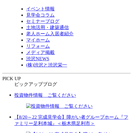
イベント情報
見学会コラム
セミナーブログ
土地活用・建築通信
老人ホーム入居者紹介
マイホーム
リフォーム
メディア掲載
渋沢NEWS
(株)渋沢と渋沢栄一
PICK UP
ピックアップブログ
投資物件情報 ご覧ください
【8/20～22 完成見学会】障がい者グループホーム『フ
ァミリー足利本城』＜栃木県足利市＞