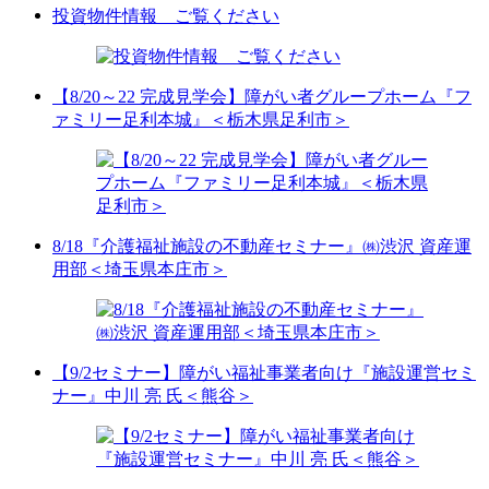
投資物件情報 ご覧ください
【8/20～22 完成見学会】障がい者グループホーム『フ
ァミリー足利本城』＜栃木県足利市＞
8/18『介護福祉施設の不動産セミナー』㈱渋沢 資産運
用部＜埼玉県本庄市＞
【9/2セミナー】障がい福祉事業者向け『施設運営セミ
ナー』中川 亮 氏＜熊谷＞