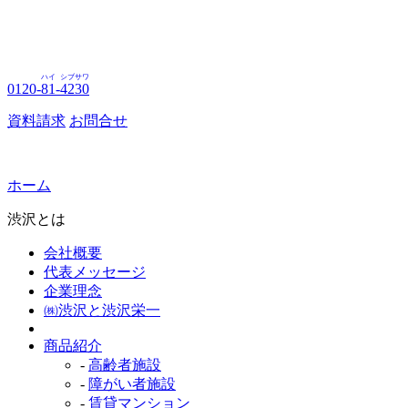
ハイ
シブサワ
0120-
81
-
4230
資料請求
お問合せ
ホーム
渋沢とは
会社概要
代表メッセージ
企業理念
㈱渋沢と渋沢栄一
商品紹介
-
高齢者施設
-
障がい者施設
-
賃貸マンション