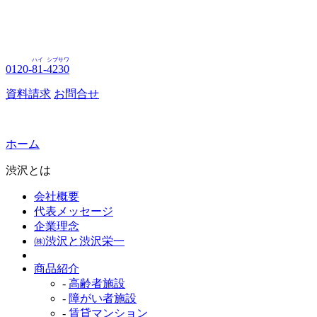
ハイ
シブサワ
0120-
81
-
4230
資料請求
お問合せ
ホーム
渋沢とは
会社概要
代表メッセージ
企業理念
㈱渋沢と渋沢栄一
商品紹介
-
高齢者施設
-
障がい者施設
-
賃貸マンション