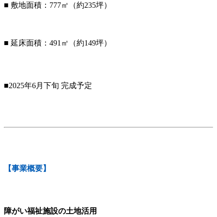
■ 敷地面積：777㎡（約235坪）
■ 延床面積：491㎡（約149坪）
■2025年6月下旬 完成予定
【事業概要】
障がい福祉施設の土地活用