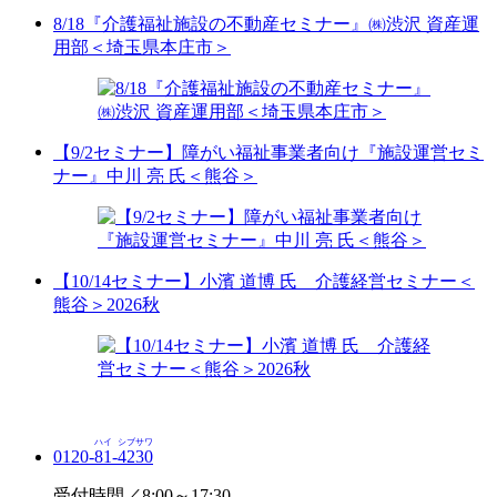
8/18『介護福祉施設の不動産セミナー』㈱渋沢 資産運
用部＜埼玉県本庄市＞
【9/2セミナー】障がい福祉事業者向け『施設運営セミ
ナー』中川 亮 氏＜熊谷＞
【10/14セミナー】小濱 道博 氏 介護経営セミナー＜
熊谷＞2026秋
ハイ
シブサワ
0120-
81
-
4230
受付時間／8:00～17:30