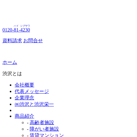
ハイ
シブサワ
0120-
81
-
4230
資料請求
お問合せ
ホーム
渋沢とは
会社概要
代表メッセージ
企業理念
㈱渋沢と渋沢栄一
商品紹介
-
高齢者施設
-
障がい者施設
-
賃貸マンション