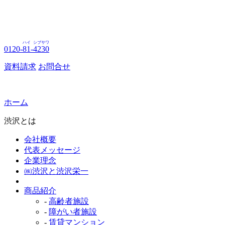
ハイ
シブサワ
0120-
81
-
4230
資料請求
お問合せ
ホーム
渋沢とは
会社概要
代表メッセージ
企業理念
㈱渋沢と渋沢栄一
商品紹介
-
高齢者施設
-
障がい者施設
-
賃貸マンション