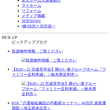
老人ホーム入居者紹介
マイホーム
リフォーム
メディア掲載
渋沢NEWS
(株)渋沢と渋沢栄一
PICK UP
ピックアップブログ
投資物件情報 ご覧ください
【8/20～22 完成見学会】障がい者グループホーム『フ
ァミリー足利本城』＜栃木県足利市＞
8/18『介護福祉施設の不動産セミナー』㈱渋沢 資産運
用部＜埼玉県本庄市＞