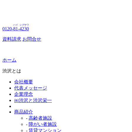
ハイ
シブサワ
0120-
81
-
4230
資料請求
お問合せ
ホーム
渋沢とは
会社概要
代表メッセージ
企業理念
㈱渋沢と渋沢栄一
商品紹介
-
高齢者施設
-
障がい者施設
-
賃貸マンション