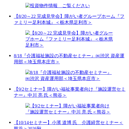
【8/20～22 完成見学会】障がい者グループホーム『フ
ァミリー足利本城』＜栃木県足利市＞
8/18『介護福祉施設の不動産セミナー』㈱渋沢 資産運
用部＜埼玉県本庄市＞
【9/2セミナー】障がい福祉事業者向け『施設運営セミ
ナー』中川 亮 氏＜熊谷＞
【10/14セミナー】小濱 道博 氏 介護経営セミナー＜
熊谷＞2026秋