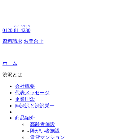
ハイ
シブサワ
0120-
81
-
4230
資料請求
お問合せ
ホーム
渋沢とは
会社概要
代表メッセージ
企業理念
㈱渋沢と渋沢栄一
商品紹介
-
高齢者施設
-
障がい者施設
-
賃貸マンション