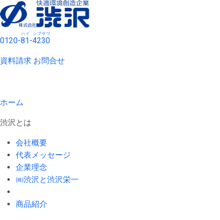
ハイ
シブサワ
0120-
81
-
4230
資料請求
お問合せ
ホーム
渋沢とは
会社概要
代表メッセージ
企業理念
㈱渋沢と渋沢栄一
商品紹介