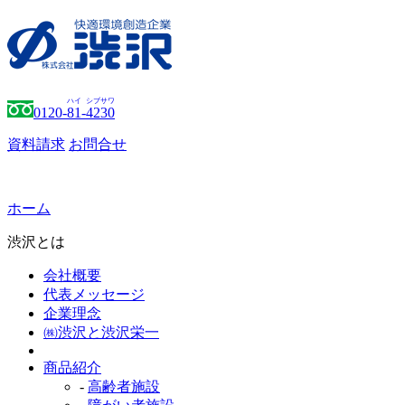
ハイ
シブサワ
0120-
81
-
4230
資料請求
お問合せ
ホーム
渋沢とは
会社概要
代表メッセージ
企業理念
㈱渋沢と渋沢栄一
商品紹介
-
高齢者施設