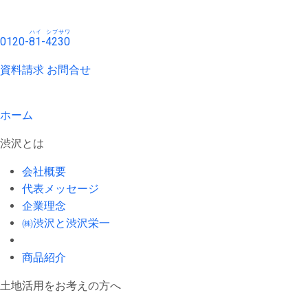
ハイ
シブサワ
0120-
81
-
4230
資料請求
お問合せ
ホーム
渋沢とは
会社概要
代表メッセージ
企業理念
㈱渋沢と渋沢栄一
商品紹介
土地活用をお考えの方へ