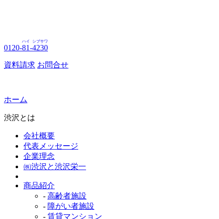
ハイ
シブサワ
0120-
81
-
4230
資料請求
お問合せ
ホーム
渋沢とは
会社概要
代表メッセージ
企業理念
㈱渋沢と渋沢栄一
商品紹介
-
高齢者施設
-
障がい者施設
-
賃貸マンション