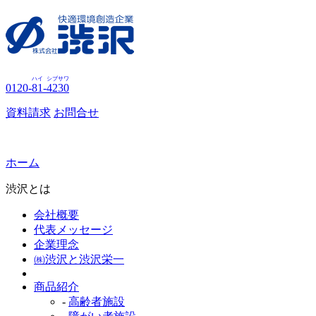
ハイ
シブサワ
0120-
81
-
4230
資料請求
お問合せ
ホーム
渋沢とは
会社概要
代表メッセージ
企業理念
㈱渋沢と渋沢栄一
商品紹介
-
高齢者施設