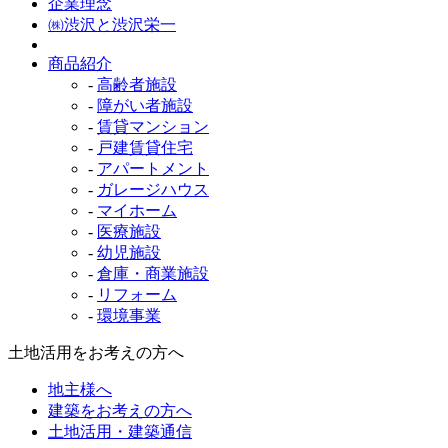
企業理念
㈱渋沢と渋沢栄一
商品紹介
-
高齢者施設
-
障がい者施設
-
賃貸マンション
-
戸建賃貸住宅
-
アパートメント
-
ガレージハウス
-
マイホーム
-
医療施設
-
幼児施設
-
倉庫・商業施設
-
リフォーム
-
環境事業
土地活用をお考えの方へ
地主様へ
建築をお考えの方へ
土地活用・建築通信