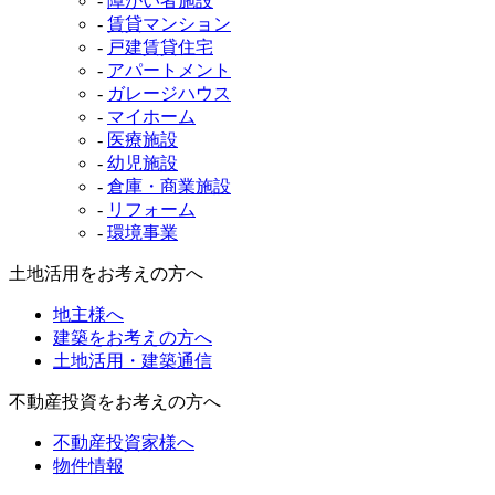
-
障がい者施設
-
賃貸マンション
-
戸建賃貸住宅
-
アパートメント
-
ガレージハウス
-
マイホーム
-
医療施設
-
幼児施設
-
倉庫・商業施設
-
リフォーム
-
環境事業
土地活用をお考えの方へ
地主様へ
建築をお考えの方へ
土地活用・建築通信
不動産投資をお考えの方へ
不動産投資家様へ
物件情報