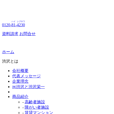
ハイ
シブサワ
0120-
81
-
4230
資料請求
お問合せ
ホーム
渋沢とは
会社概要
代表メッセージ
企業理念
㈱渋沢と渋沢栄一
商品紹介
-
高齢者施設
-
障がい者施設
-
賃貸マンション