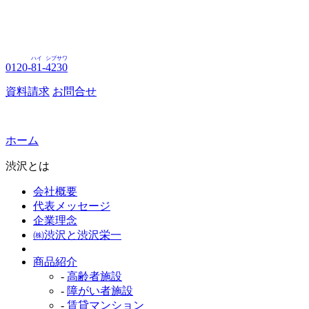
ハイ
シブサワ
0120-
81
-
4230
資料請求
お問合せ
ホーム
渋沢とは
会社概要
代表メッセージ
企業理念
㈱渋沢と渋沢栄一
商品紹介
-
高齢者施設
-
障がい者施設
-
賃貸マンション