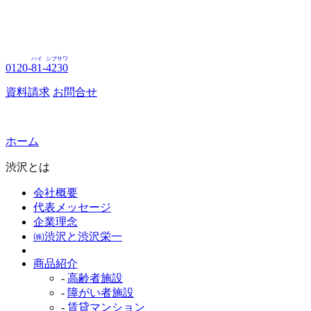
ハイ
シブサワ
0120-
81
-
4230
資料請求
お問合せ
ホーム
渋沢とは
会社概要
代表メッセージ
企業理念
㈱渋沢と渋沢栄一
商品紹介
-
高齢者施設
-
障がい者施設
-
賃貸マンション